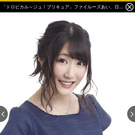
「トロピカル～ジュ！プリキュア」ファイルーズあい、日高里菜らキャスト発表！ 声優陣も喜び「トロピカってもらえるように頑張ります！」 6枚目の写真・画像