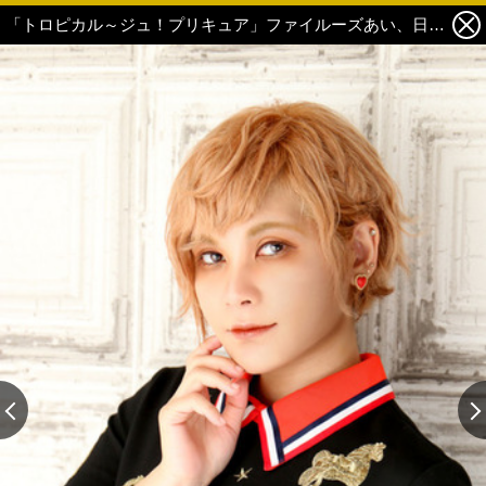
「トロピカル～ジュ！プリキュア」ファイルーズあい、日高里菜らキャスト発表！ 声優陣も喜び「トロピカってもらえるように頑張ります！」 2枚目の写真・画像