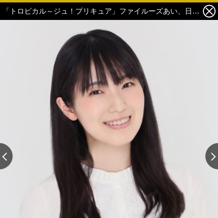
「トロピカル～ジュ！プリキュア」ファイルーズあい、日高里菜らキャスト発表！ 声優陣も喜び「トロピカってもらえるように頑張ります！」 4枚目の写真・画像