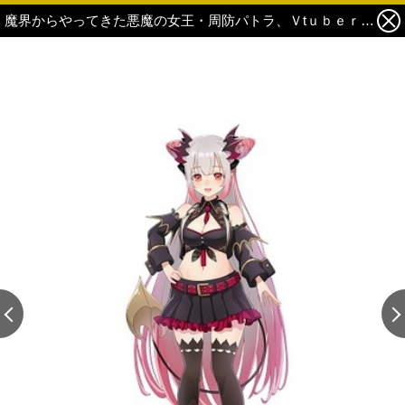
魔界からやってきた悪魔の女王・周防パトラ、Ｖtｕｂｅｒになった理由は”かわいい女の子にいっぱい会えるから”!?【インタビュー】 2枚目の写真・画像
この記事の画像 残り2
この記事の画像 残り2