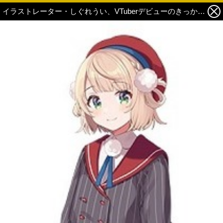
イラストレーター・しぐれうい、VTuberデビューのきっかけは「大空スバル」の一言！「ういママ」の魅力に迫る【インタビュー】 1枚目の写真・画像
この記事の画像 残り1
この記事の画像 残り1