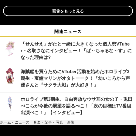
画像をもっと見る
関連ニュース
「せんせえ」がたと一緒に大きくなった個人勢VTube
r・名取さなにインタビュー！「ば～ちゃるな～す」に
なった理由は?
海賊船を買うためにVTuber活動を始めたホロライブ3
期生・宝鐘マリンがオタトーーク！「幼いころから声
優さんと『サクラ大戦』が大好き！」
ホロライブ第3期生、自由奔放なウサ耳の女の子・兎田
ぺこらが今後の展望を語るぺこ！「次の目標はTV番組
出演ぺこ！」【インタビュー】
ホーム
›
ニュース
›
音楽
›
記事
›
写真・画像