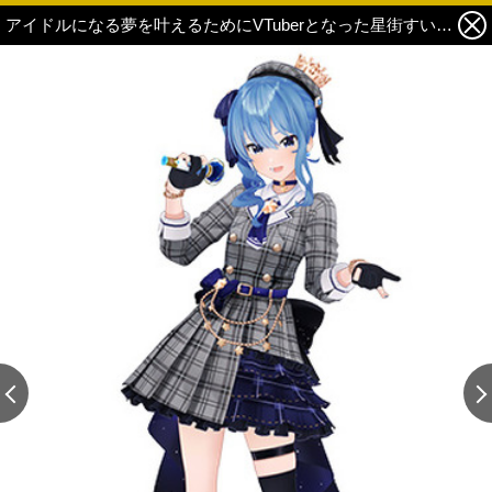
アイドルになる夢を叶えるためにVTuberとなった星街すいせい、目標としているのは「『アイドルマスター』シリーズのアイドル全員」【インタビュー】 2枚目の写真・画像
この記事の画像 残り2
この記事の画像 残り2