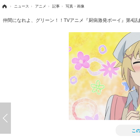
›
ニュース
›
アニメ
›
記事
›
写真・画像
仲間になれよ、グリーン！！TVアニメ『厨病激発ボーイ』第4話
こ