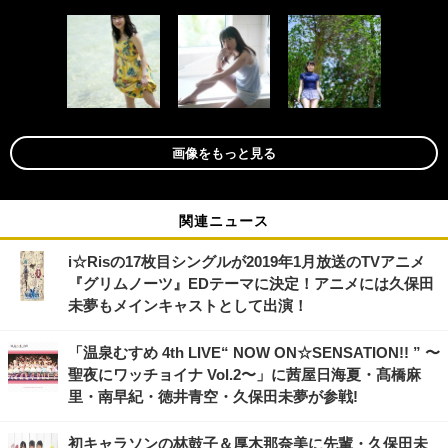
画像をもっと見る
関連ニュース
i☆Risの17枚目シングルが2019年1月放送のTVアニメ
『グリムノーツ』EDテーマに決定！アニメには久保田
未夢もメインキャストとして出演！
「温泉むすめ 4th LIVE“ NOW ON☆SENSATION!! ” 〜
聖夜にワッチョイナ Vol.2〜」に茜屋日海夏・髙橋麻
里・南早紀・徳井青空・久保田未夢が参戦!
初キャラソンの林鼓子＆厚木那奈美に先輩・久保田未