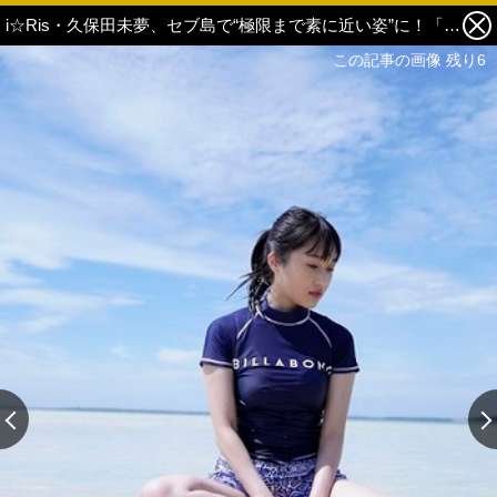
i☆Ris・久保田未夢、セブ島で“極限まで素に近い姿”に！「今のクボタが詰まっています」1st写真集12月16日発売決定 1枚目の写真・画像
この記事の画像 残り6