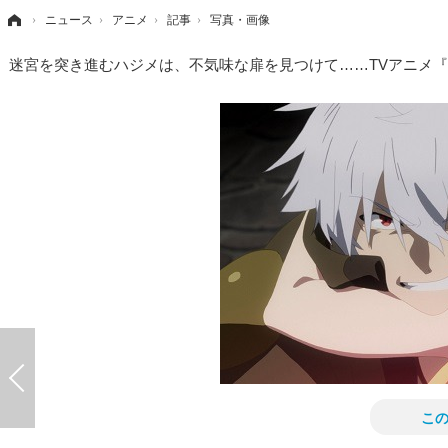
›
ニュース
›
アニメ
›
記事
›
写真・画像
迷宮を突き進むハジメは、不気味な扉を見つけて……TVアニメ
こ