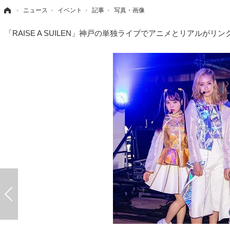
›
ニュース
›
イベント
›
記事
›
写真・画像
「RAISE A SUILEN」神戸の単独ライブでアニメとリアル