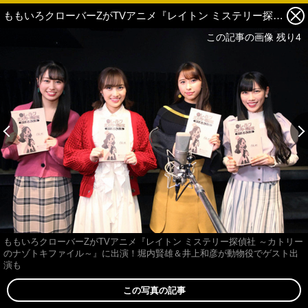
ももいろクローバーZがTVアニメ『レイトン ミステリー探偵社 ～カトリーのナゾトキファイル～』に出演！堀内賢雄＆井上和彦が動物役でゲスト出演も 3枚目の写真・画像
この記事の画像 残り4
ももいろクローバーZがTVアニメ『レイトン ミステリー探偵社 ～カトリー
のナゾトキファイル～』に出演！堀内賢雄＆井上和彦が動物役でゲスト出
演も
この写真の記事