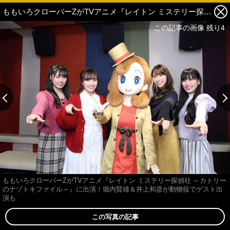
ももいろクローバーZがTVアニメ『レイトン ミステリー探偵社 ～カトリーのナゾトキファイル～』に出演！堀内賢雄＆井上和彦が動物役でゲスト出演も 2枚目の写真・画像
この記事の画像 残り4
ももいろクローバーZがTVアニメ『レイトン ミステリー探偵社 ～カトリー
のナゾトキファイル～』に出演！堀内賢雄＆井上和彦が動物役でゲスト出
演も
この写真の記事