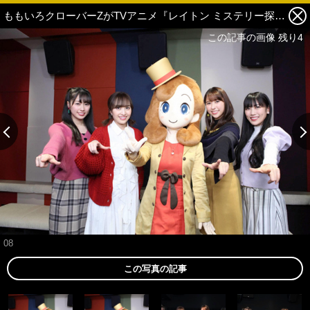
ももいろクローバーZがTVアニメ『レイトン ミステリー探偵社 ～カトリーのナゾトキファイル～』に出演！堀内賢雄＆井上和彦が動物役でゲスト出演も 1枚目の写真・画像
この記事の画像 残り4
08
この写真の記事