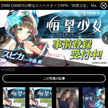
DMM GAMESが贈るスペースオペラRPG『恒星少女』 May’n「Starring」をオープニングムービーと共に銀河系初公開！！ 1枚目の写真・画像
この記事の画像 残り3
この記事の画像 残り3
reSIZE[2]
この写真の記事