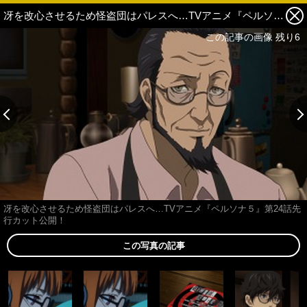
冴を改心させるため怪盗団はパレスへ…TVアニメ『ペルソナ５』第24話先行カット公開！ 6枚目の写真・画像
この記事の画像 残り6
冴を改心させるため怪盗団はパレスへ…TVアニメ『ペルソナ５』第24話先
行カット公開！
この写真の記事