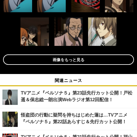
画像をもっと見る
関連ニュース
TVアニメ『ペルソナ５』第23話先行カット公開！戸松
遥＆保志総一朗出演Webラジオ第12回配信！
怪盗団の行動に疑問を持ちはじめた蓮は…TVアニメ
『ペルソナ５』第22話あらすじ＆先行カット公開！
TVアニメ『ペルソナ５』第21話先行カット公開！福山