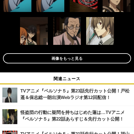
画像をもっと見る
関連ニュース
TVアニメ『ペルソナ５』第23話先行カット公開！戸松
遥＆保志総一朗出演Webラジオ第12回配信！
怪盗団の行動に疑問を持ちはじめた蓮は…TVアニメ
『ペルソナ５』第22話あらすじ＆先行カット公開！
TVアニメ『ペルソナ５』第21話先行カット公開！福山