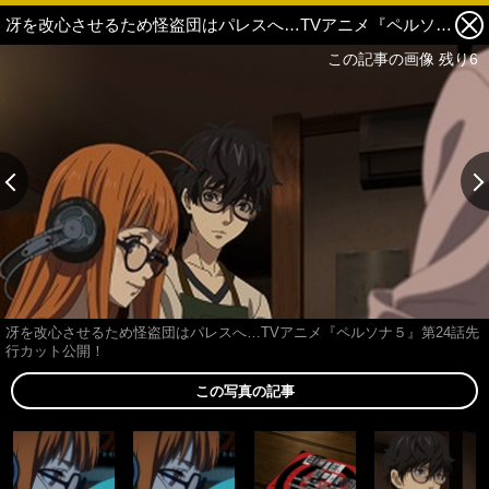
冴を改心させるため怪盗団はパレスへ…TVアニメ『ペルソナ５』第24話先行カット公開！ 5枚目の写真・画像
この記事の画像 残り6
冴を改心させるため怪盗団はパレスへ…TVアニメ『ペルソナ５』第24話先
行カット公開！
この写真の記事