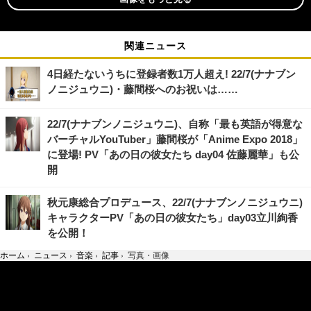
関連ニュース
4日経たないうちに登録者数1万人超え! 22/7(ナナブン
ノニジュウニ)・藤間桜へのお祝いは……
22/7(ナナブンノニジュウニ)、自称「最も英語が得意な
バーチャルYouTuber」藤間桜が「Anime Expo 2018」
に登場! PV「あの日の彼女たち day04 佐藤麗華」も公
開
秋元康総合プロデュース、22/7(ナナブンノニジュウニ)
キャラクターPV「あの日の彼女たち」day03立川絢香
を公開！
ホーム
›
ニュース
›
音楽
›
記事
›
写真・画像