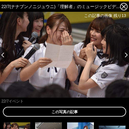
22/7(ナナブンノニジュウニ)「理解者」のミュージックビデオ解禁！ 『22/7計算中Special Event』の開催もサプライズ発表 7枚目の写真・画像
この記事の画像 残り13
22/7イベント
この写真の記事