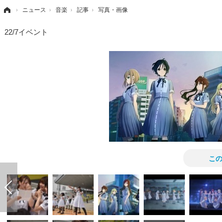
›
ニュース
›
音楽
›
記事
›
写真・画像
22/7イベント
こ