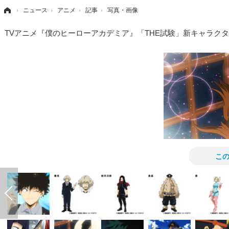
›
ニュース
›
アニメ
›
記事
›
写真・画像
TVアニメ『僕のヒーローアカデミア』「THE試験」新キャラク
こ