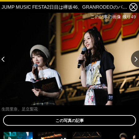
JUMP MUSIC FESTA2日目は欅坂46、GRANRODEOのパフォーマンスにファン熱狂！ライブレポート 35枚目の写真・画像
この記事の画像 残り49
生田里奈、足立梨花
この写真の記事