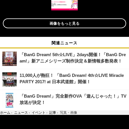
画像をもっと見る
関連ニュース
「BanG Dream! 5th☆LIVE」2days開催！「BanG Dre
am!」新アニメシリーズ制作決定＆新情報多数発表！
11,000人が熱狂！ 「BanG Dream! 4th☆LIVE Miracle
PARTY 2017! at 日本武道館」開催！
「BanG Dream!」完全新作OVA「遊んじゃった！」TV
放送が決定！
ホーム
›
ニュース
›
イベント
›
記事
›
写真・画像