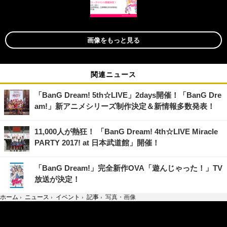
画像をもっと見る
関連ニュース
「BanG Dream! 5th☆LIVE」2days開催！「BanG Dre
am!」新アニメシリーズ制作決定＆新情報多数発表！
11,000人が熱狂！ 「BanG Dream! 4th☆LIVE Miracle
PARTY 2017! at 日本武道館」開催！
「BanG Dream!」完全新作OVA「遊んじゃった！」TV
放送が決定！
ホーム
›
ニュース
›
イベント
›
記事
›
写真・画像