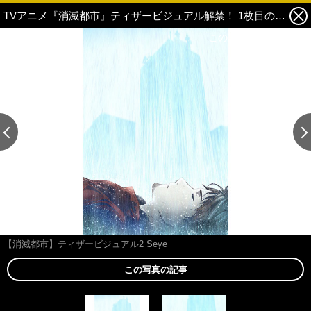
TVアニメ『消滅都市』ティザービジュアル解禁！ 1枚目の写真・画像
この記事の画像 残り1
この記事の画像 残り1
【消滅都市】ティザービジュアル2 Seye
この写真の記事