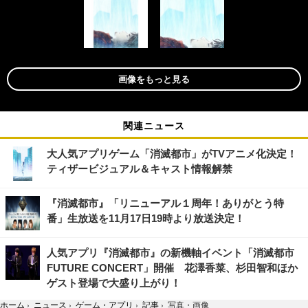
画像をもっと見る
関連ニュース
大人気アプリゲーム「消滅都市」がTVアニメ化決定！
ティザービジュアル＆キャスト情報解禁
『消滅都市』「リニューアル１周年！ありがとう特
番」生放送を11月17日19時より放送決定！
人気アプリ『消滅都市』の新機軸イベント「消滅都市
FUTURE CONCERT」開催 花澤香菜、杉田智和ほか
ゲスト登場で大盛り上がり！
ホーム
›
ニュース
›
ゲーム・アプリ
›
記事
›
写真・画像