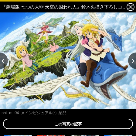
『劇場版 七つの大罪 天空の囚われ人』鈴木央描き下ろしコミックが入場者プレゼントに！ 1枚目の写真・画像
この記事の画像 残り3
この記事の画像 残り3
nnt_m_04_メインビジュアル㈪_納品
この写真の記事