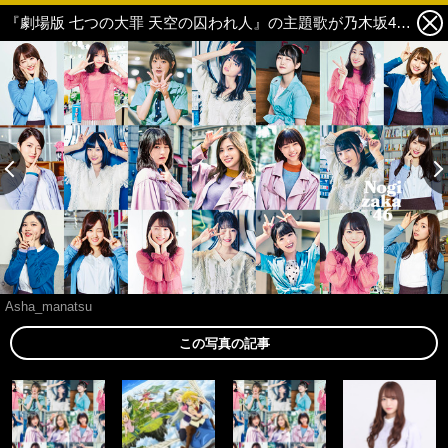
『劇場版 七つの大罪 天空の囚われ人』の主題歌が乃木坂46「空扉」に決定！ 1枚目の写真・画像
Asha_manatsu
この写真の記事