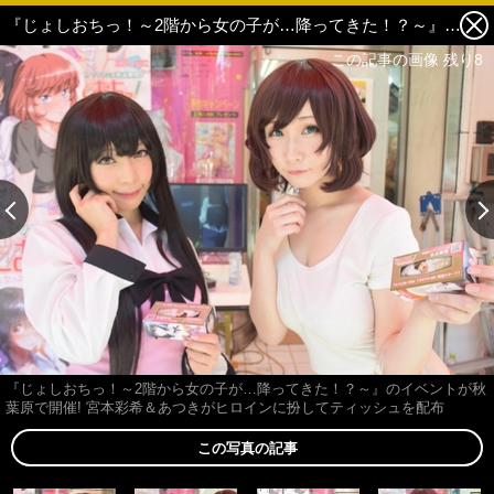
『じょしおちっ！～2階から女の子が…降ってきた！？～』のイベントが秋葉原で開催! 宮本彩希＆あつきがヒロインに扮してティッシュを配布 8枚目の写真・画像
この記事の画像 残り8
『じょしおちっ！～2階から女の子が…降ってきた！？～』のイベントが秋
葉原で開催! 宮本彩希＆あつきがヒロインに扮してティッシュを配布
この写真の記事