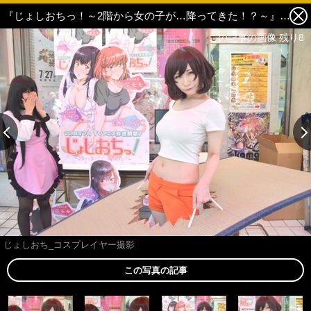
『じょしおちっ！～2階から女の子が…降ってきた！？～』のイベントが秋葉原で開催! 宮本彩希＆あつきがヒロインに扮してティッシュを配布 3枚目の写真・画像
この記事の画像 残り8
じょしおち_コスプレイヤー撮影
この写真の記事