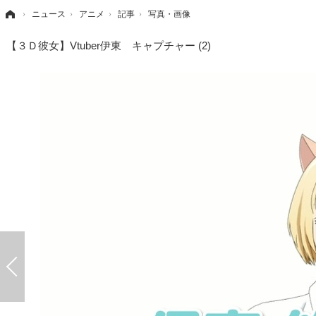
›
ニュース
›
アニメ
›
記事
›
写真・画像
【３Ｄ彼女】Vtuber伊東 キャプチャー (2)