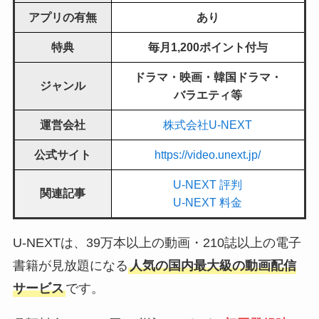
アプリの有無
あり
特典
毎月1,200ポイント付与
ドラマ・映画・韓国ドラマ・
ジャンル
バラエティ等
運営会社
株式会社U-NEXT
公式サイト
https://video.unext.jp/
U-NEXT 評判
関連記事
U-NEXT 料金
U-NEXTは、39万本以上の動画・210誌以上の電子
書籍が見放題になる
人気の国内最大級の動画配信
サービス
です。