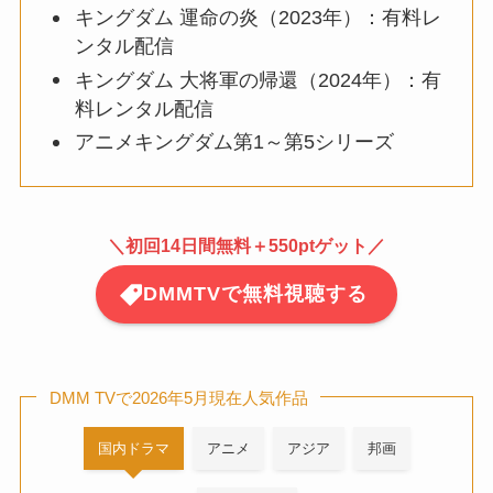
キングダム 運命の炎（2023年）：有料レ
ンタル配信
キングダム 大将軍の帰還（2024年）：有
料レンタル配信
アニメキングダム第1～第5シリーズ
＼初回14日間無料＋550ptゲット／
DMMTVで無料視聴する
DMM TVで2026年5月現在人気作品
国内ドラマ
アニメ
アジア
邦画