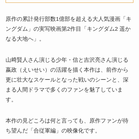
原作の累計発行部数1億部を超える大人気漫画「キ
ングダム」の実写映画第2作目「キングダム2 遥か
なる大地へ」。
山﨑賢人さん演じる少年・信と吉沢亮さん演じる
嬴政（えいせい）の活躍を描く本作は、前作から
更に壮大なスケールとなった戦いのシーンと、深
まる人間ドラマで多くのファンを魅了していま
す。
本作の見どころは何と言っても、原作ファンが待
ち望んだ「合従軍編」の映像化です。