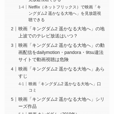
Netflix（ネットフリックス）で映画「キ
ングダム2 遥かなる大地へ」を見放題視
聴できる
映画「キングダム2 遥かなる大地へ」の地
上波でのテレビ放送はいつ？
映画「キングダム2 遥かなる大地へ」の動
画配信をdailymotion・pandora・9tsu違法
サイトで動画視聴は危険
映画「キングダム2 遥かなる大地へ」あら
すじ
映画「キングダム2 遥かなる大地へ」口
コミ
映画「キングダム2 遥かなる大地へ」シリ
ーズ作品