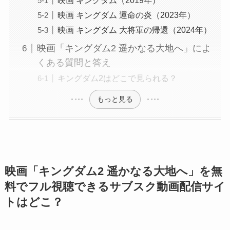
映画 キングダム（2019年）
映画 キングダム 運命の炎（2023年）
映画 キングダム 大将軍の帰還（2024年）
映画「キングダム2 遥かなる大地へ」によ
くある質問と答え
キングダム2はどこで見られる？
もっと見る
映画「キングダム2 遥かなる大地へ」を無
料でフル視聴できるサブスク動画配信サイ
トはどこ？