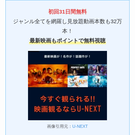
初回31日間無料
ジャンル全てを網羅し見放題動画本数も32万
本！
最新映画もポイントで無料視聴
画像引用元：
U-NEXT