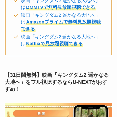
映画「キングダム2 遥かなる大地へ」
は
DMMTVで無料見放題視聴できる
映画「キングダム2 遥かなる大地へ」
は
Amazonプライムで無料見放題視聴
できる
映画「キングダム2 遥かなる大地へ」
は
Netflixで見放題視聴できる
【31日間無料】映画「キングダム2 遥かなる
大地へ」をフル視聴するならU-NEXTがおす
すめ！