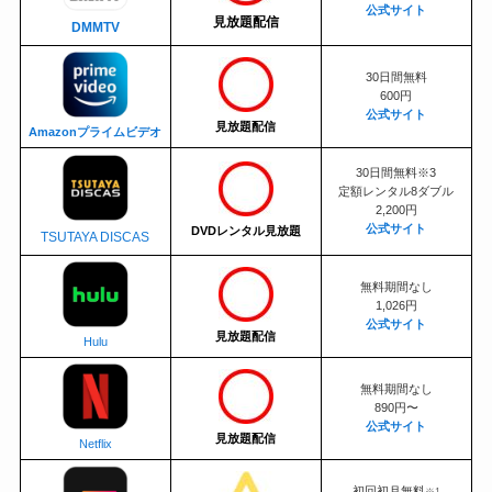
公式サイト
見放題配信
DMMTV
30日間無料
600円
公式サイト
見放題配信
Amazonプライムビデオ
30日間無料※3
定額レンタル8ダブル
2,200円
公式サイト
DV
Dレンタル
見放題
TSUTAYA DISCAS
無料期間なし
1,026円
公式サイト
見放題配信
Hulu
無料期間なし
890円〜
公式サイト
見放題配信
Netflix
初回初月無料