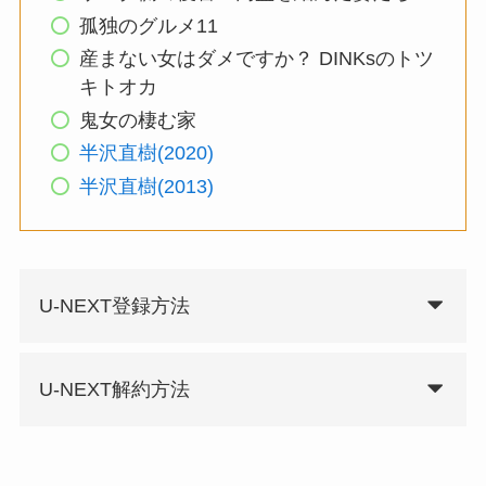
孤独のグルメ11
産まない女はダメですか？ DINKsのトツ
キトオカ
鬼女の棲む家
半沢直樹(2020)
半沢直樹(2013)
U-NEXT登録方法
U-NEXT解約方法