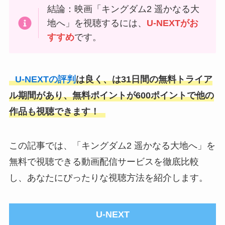
結論：映画「キングダム2 遥かなる大
地へ」を視聴するには、
U-NEXT
がお
すすめ
です。
U-NEXTの評判
は良く、は31日間の無料トライア
ル期間があり、無料ポイントが600ポイントで他の
作品も視聴できます！
この記事では、「キングダム2 遥かなる大地へ」を
無料で視聴できる動画配信サービスを徹底比較
し、あなたにぴったりな視聴方法を紹介します。
U-NEXT