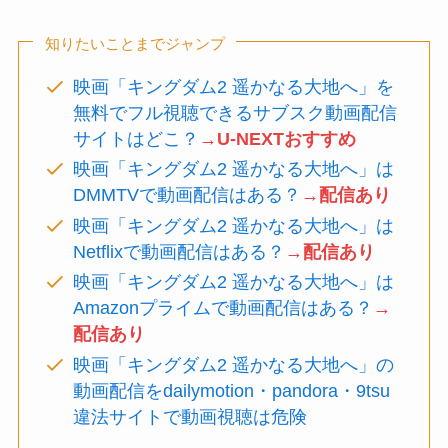
知りたいことまでジャンプ
映画「キングダム2 遥かなる大地へ」を
無料でフル視聴できるサブスク動画配信
サイトはどこ？
→U-NEXTおすすめ
映画「キングダム2 遥かなる大地へ」は
DMMTVで動画配信はある？
→配信あり
映画「キングダム2 遥かなる大地へ」は
Netflixで動画配信はある？
→配信あり
映画「キングダム2 遥かなる大地へ」は
Amazonプライムで動画配信はある？
→
配信あり
映画「キングダム2 遥かなる大地へ」の
動画配信をdailymotion・pandora・9tsu
違法サイトで動画視聴は危険