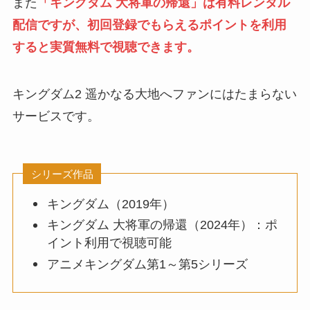
また
「キングダム 大将軍の帰還」は有料レンタル
配信ですが、初回登録でもらえるポイントを利用
すると実質無料で視聴できます。
キングダム2 遥かなる大地へファンにはたまらない
サービスです。
シリーズ作品
キングダム（2019年）
キングダム 大将軍の帰還（2024年）：ポ
イント利用で視聴可能
アニメキングダム第1～第5シリーズ