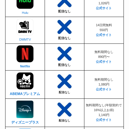
1,026円
公式サイト
配信なし
Hulu
14日間無料
550円
公式サイト
配信なし
DMMTV
無料期間なし
890円〜
公式サイト
配信なし
Netflix
無料期間なし
1,080円
公式サイト
配信なし
ABEMAプレミアム
無料期間なし(年額契約で
16%以上お得)
1,140円
公式サイト
配信なし
ディズニープラス