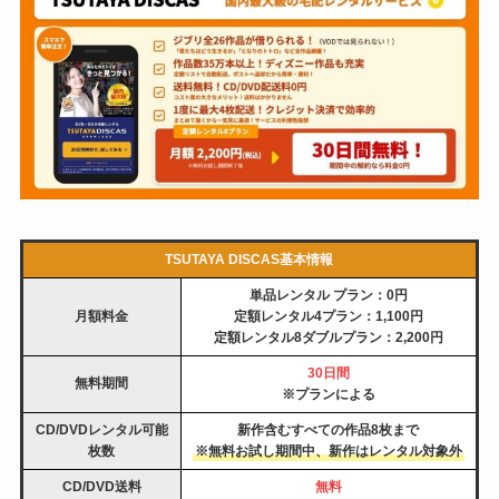
TSUTAYA DISCAS基本情報
単品レンタル プラン：0円
月額料金
定額レンタル4プラン：1,100円
定額レンタル8ダブルプラン：2,200円
30日間
無料期間
※プランによる
CD/DVDレンタル可能
新作含むすべての作品
8枚まで
枚数
※
無料お試し期間中、新作はレンタル対象外
CD/DVD送料
無料