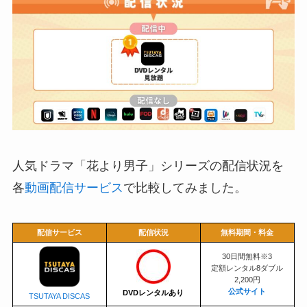
人気ドラマ「花より男子」シリーズの配信状況を
各
動画配信サービス
で比較してみました。
配信サービス
配信状況
無料期間・料金
30日間無料※3
定額レンタル8ダブル
2,200円
公式サイト
DV
Dレンタルあり
TSUTAYA DISCAS