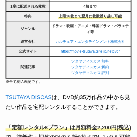
1度に配送される枚数
4枚まで
特典
上限16枚まで翌月に枚数繰り越し可能
ドラマ・映画・アニメ・韓国ドラマ・バラエテ
ジャンル
ィ等
運営会社
カルチュア・エンタテインメント株式会社
公式サイト
https://movie-tsutaya.tsite.jp/netdvd/
ツタヤディスカス 無料
関連記事
ツタヤディスカス 解約
ツタヤディスカス 評判
※全て税込表記です。
TSUTAYA DISCAS
は、
DVD約35万作品の中から見
たい作品を宅配レンタルすることができます。
「
定額レンタル8プラン
」は月額料金2,200円(税込)