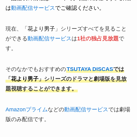
は
動画配信サービス
でご確認ください。
現在、「
花より男子
」シリーズすべてを見ること
ができる
動画配信サービス
は
1社の独占見放題
で
す。
そのなかでもおすすめの
TSUTAYA DISCAS
では
「
花より男子
」シリーズのドラマと劇場版を見放
題視聴することができます。
Amazonプライム
などの
動画配信サービス
では劇場
版のみ配信です。