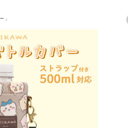
ー 」
次の画像