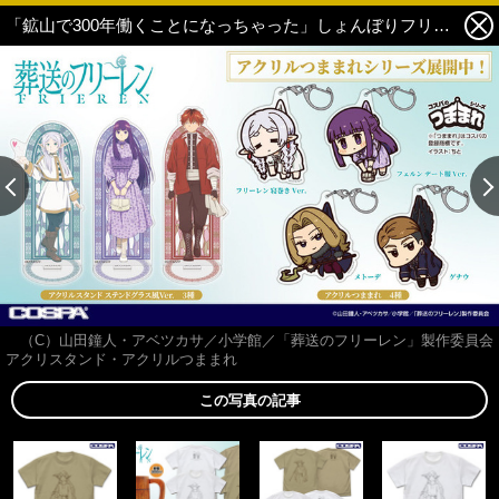
「鉱山で300年働くことになっちゃった」しょんぼりフリーレンがTシャツに!? “投げキッス”フリーレンはトートに♪「葬送のフリーレン」新作グッズが続々 22枚目の写真・画像
（C）山田鐘人・アベツカサ／小学館／「葬送のフリーレン」製作委員会
アクリスタンド・アクリルつままれ
この写真の記事