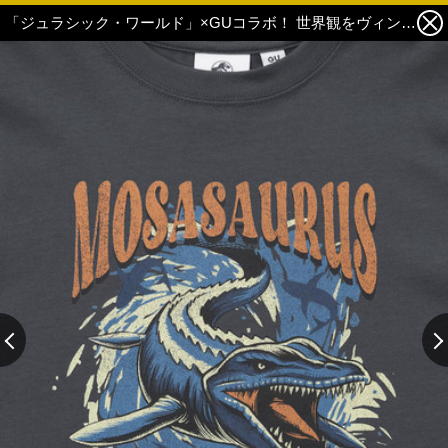
「ジュラシック・ワールド」×GUコラボ！ 世界観をヴィンテージ風グラフィックでTシャツに！ 人気のモササウルスも登場 1枚目の写真・画像