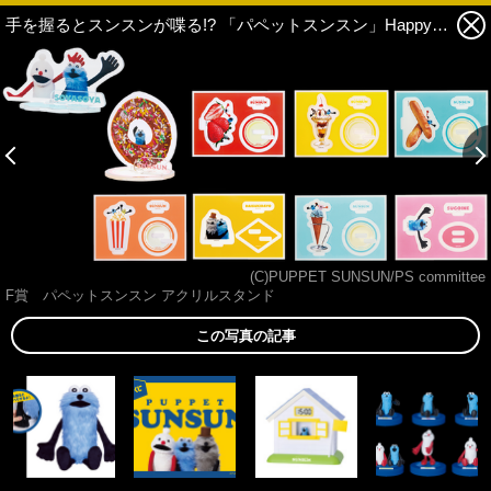
手を握るとスンスンが喋る!? 「パペットスンスン」Happyくじ登場！ ぬいぐるみやフィギュア、ジッパーバッグなどがラインナップ 9枚目の写真・画像
(C)PUPPET SUNSUN/PS committee
F賞 パペットスンスン アクリルスタンド
この写真の記事