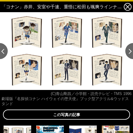
「コナン」赤井、安室や千速、重悟に松田も颯爽ラインナップ☆ まるで“とび出る絵!?”なアクリル＆ウッドスタンド登場 5枚目の写真・画像
(C)青山剛昌／小学館・読売テレビ・TMS 1996
劇場版『名探偵コナン ハイウェイの堕天使』ブック型アクリル&ウッドス
タンド
この写真の記事