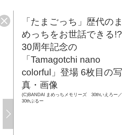
「たまごっち」歴代のま
めっちをお世話できる!?
30周年記念の
「Tamagotchi nano
colorful」登場 6枚目の写
真・画像
(C)BANDAI
まめっちメモリーズ 30thいえろー／
30thぶるー