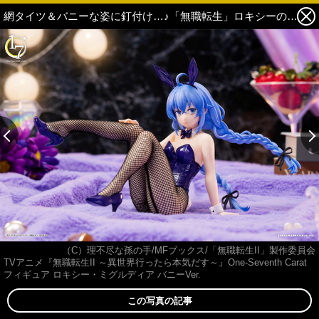
網タイツ＆バニーな姿に釘付け…♪「無職転生」ロキシーのフィギュアがプライズ登場！～アミューズメント施設行ったら本気出す～ 5枚目の写真・画像
（C）理不尽な孫の手/MFブックス/「無職転生II」製作委員会
TVアニメ『無職転生II ～異世界行ったら本気だす～』One-Seventh Carat
フィギュア ロキシー・ミグルディア バニーVer.
この写真の記事