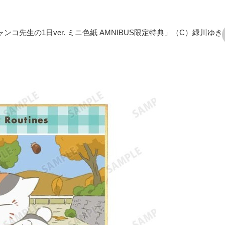
コ先生の1日ver. ミニ色紙 AMNIBUS限定特典」（C）緑川ゆき
次の画像