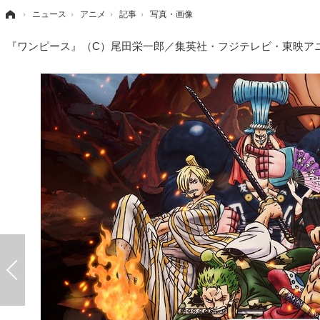
›
ニュース
›
アニメ
›
記事
›
写真・画像
『ワンピース』（C）尾田栄一郎／集英社・フジテレビ・東映ア