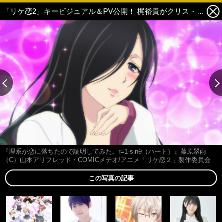
「リケ恋2」キービジュアル＆PV公開！ 梶裕貴がクリス・フロレット役、山田麻莉奈が藤原翠雨役に決定 5枚目の写真・画像
『理系が恋に落ちたので証明してみた。r=1-sinθ（ハート）』藤原翠雨
（C）山本アリフレッド・COMICメテオ/アニメ「リケ恋２」製作委員会
この写真の記事