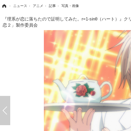
›
ニュース
›
アニメ
›
記事
›
写真・画像
『理系が恋に落ちたので証明してみた。r=1-sinθ（ハート）』
恋２」製作委員会