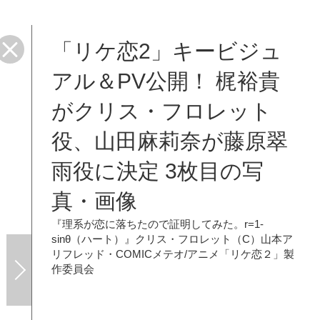
「リケ恋2」キービジュ
「リケ
アル＆PV公開！ 梶裕貴
がクリス・フロレット
役、山田麻莉奈が藤原翠
雨役に決定 3枚目の写
真・画像
『理系が恋に落ちたので証明してみた。r=1-
sinθ（ハート）』クリス・フロレット（C）山本ア
リフレッド・COMICメテオ/アニメ「リケ恋２」製
作委員会