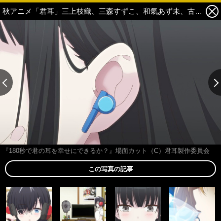
秋アニメ「君耳」三上枝織、三森すずこ、和氣あず未、古賀葵らがASMRに挑戦！ “脳みそゾワゾワ”なPV公開 8枚目の写真・画像
『180秒で君の耳を幸せにできるか？』場面カット（C）君耳製作委員会
この写真の記事