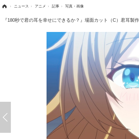
›
ニュース
›
アニメ
›
記事
›
写真・画像
『180秒で君の耳を幸せにできるか？』場面カット（C）君耳製