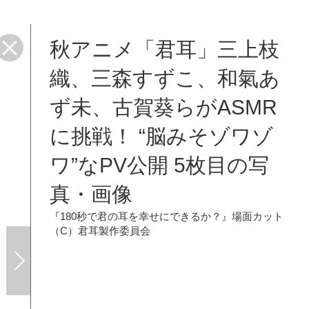
秋アニメ「君耳」三上枝
織、三森すずこ、和氣あ
ず未、古賀葵らがASMR
に挑戦！ “脳みそゾワゾ
ワ”なPV公開 5枚目の写
真・画像
『180秒で君の耳を幸せにできるか？』場面カット
（C）君耳製作委員会