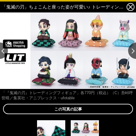
「鬼滅の刃」ちょこんと座った姿が可愛い♪ トレーディングフィギュア全8種が全国ローソンで発売 2枚目の写真・画像
この記事の画像 残り1
「『鬼滅の刃』トレーディングフィギュア」各770円（税込）（C）吾峠呼
世晴／集英社・アニプレックス・ufotable
この写真の記事