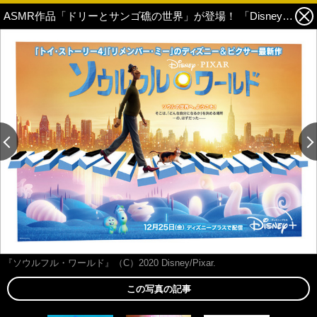
ASMR作品「ドリーとサンゴ礁の世界」が登場！ 「Disney+」配信ラインナップが一挙発表 3枚目の写真・画像
この記事の画像 残り2
『ソウルフル・ワールド』（C）2020 Disney/Pixar.
この写真の記事