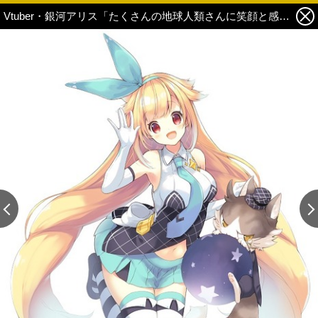
Vtuber・銀河アリス「たくさんの地球人類さんに笑顔と感動を届けたいですっ！」【インタビュー】 1枚目の写真・画像
この記事の画像 残り2
この記事の画像 残り2