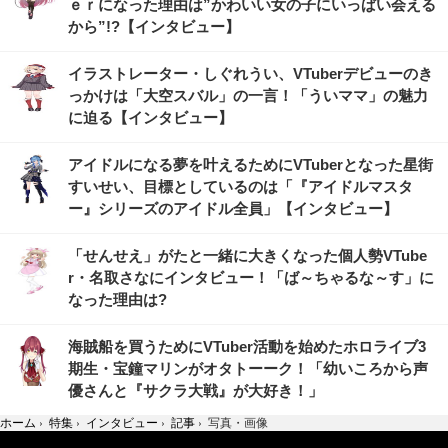
ｅｒになった理由は”かわいい女の子にいっぱい会える
から”!?【インタビュー】
イラストレーター・しぐれうい、VTuberデビューのき
っかけは「大空スバル」の一言！「ういママ」の魅力
に迫る【インタビュー】
アイドルになる夢を叶えるためにVTuberとなった星街
すいせい、目標としているのは「『アイドルマスタ
ー』シリーズのアイドル全員」【インタビュー】
「せんせえ」がたと一緒に大きくなった個人勢VTube
r・名取さなにインタビュー！「ば～ちゃるな～す」に
なった理由は?
海賊船を買うためにVTuber活動を始めたホロライブ3
期生・宝鐘マリンがオタトーーク！「幼いころから声
優さんと『サクラ大戦』が大好き！」
ホーム
›
特集
›
インタビュー
›
記事
›
写真・画像