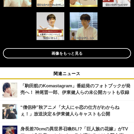
画像をもっと見る
関連ニュース
「駒田航のKomastagram」番組発のフォトブックが発
売へ！ 神尾晋一郎、伊東健人らの未公開カットも収録
“僧侶枠”秋アニメ「大人にゃ恋の仕方がわからね
ぇ！」放送決定＆伊東健人らキャストも公開
身長差70cmの異世界召喚BL!?「巨人族の花嫁」がTV