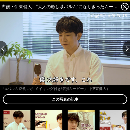
声優・伊東健人、“大人の癒し系パルム”になりきったムービー公開「癒してあげたいと思います」ウインクシーンも収録♪ 6枚目の写真・画像
この記事の画像 残り5
「#パルム逆食レポ メイキング付き特別ムービー」（伊東健人）
この写真の記事