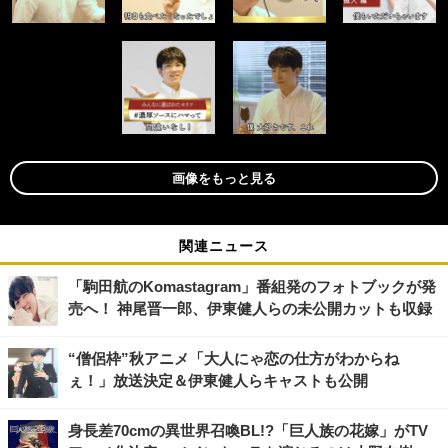
画像をもっと見る
関連ニュース
「駒田航のKomastagram」番組発のフォトブックが発
売へ！ 神尾晋一郎、伊東健人らの未公開カットも収録
“僧侶枠”秋アニメ「大人にゃ恋の仕方がわからね
ぇ！」放送決定＆伊東健人らキャストも公開
身長差70cmの異世界召喚BL!?「巨人族の花嫁」がTV