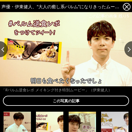
声優・伊東健人、“大人の癒し系パルム”になりきったムービー公開「癒してあげたいと思います」ウインクシーンも収録♪ 2枚目の写真・画像
この記事の画像 残り5
「#パルム逆食レポ メイキング付き特別ムービー」（伊東健人）
この写真の記事