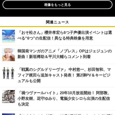
画像をもっと見る
関連ニュース
「おそ松さん」櫻井孝宏ら6つ子声優出演イベントは選
べる“6つ”の生配信！異なる特典映像を用意
韓国発マンガのアニメ「ノブレス」OPはジェジュンの
新曲！新垣樽助＆平川大輔らコメント到着
「戦翼のシグルドリーヴァ」 中村悠一、杉田智和、マ
フィア梶田ら追加キャスト発表！ 第2弾PV＆キービジ
ュアルも公開
「禍つヴァールハイト」20年10月放送開始！ 阿部敦、
小野友樹、花守ゆみり、電脳少女シロら出演の生配信
も決定