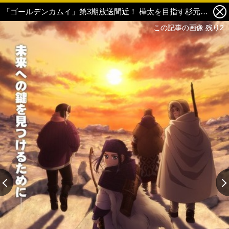
「ゴールデンカムイ」第3期放送間近！ 樺太を目指す杉元、アシリパたちのキービジュアル第2弾が公開 2枚目の写真・画像
この記事の画像 残り2
この記事の画像 残り2