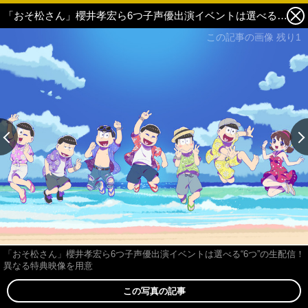
「おそ松さん」櫻井孝宏ら6つ子声優出演イベントは選べる“6つ”の生配信！異なる特典映像を用意 1枚目の写真・画像
この記事の画像 残り1
「おそ松さん」櫻井孝宏ら6つ子声優出演イベントは選べる“6つ”の生配信！
異なる特典映像を用意
この写真の記事